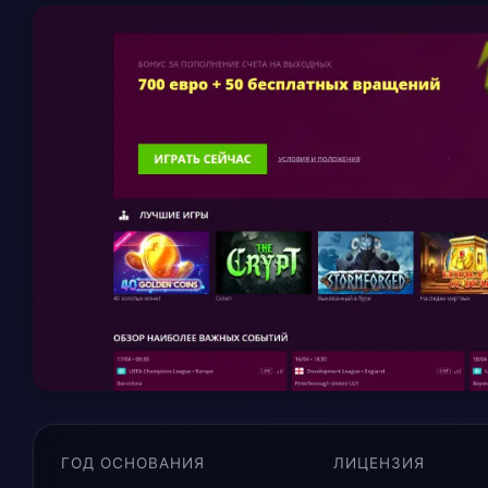
ГОД ОСНОВАНИЯ
ЛИЦЕНЗИЯ