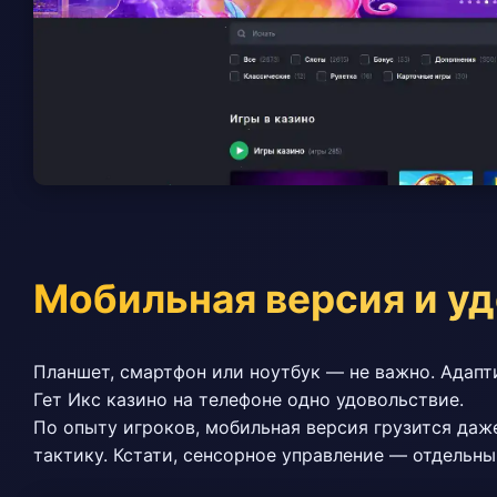
Мобильная версия и уд
Планшет, смартфон или ноутбук — не важно. Адапти
Гет Икс казино на телефоне одно удовольствие.
По опыту игроков, мобильная версия грузится даж
тактику. Кстати, сенсорное управление — отдельный