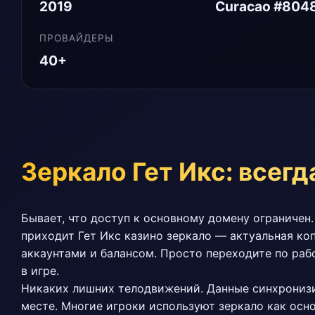
2019
Curacao #804
ПРОВАЙДЕРЫ
40+
Зеркало Гет Икс: всегд
Бывает, что доступ к основному домену ограничен.
приходит Гет Икс казино зеркало — актуальная ко
аккаунтами и балансом. Просто переходите по раб
в игре.
Никаких лишних телодвижений. Данные синхронизи
месте. Многие игроки используют зеркало как осн