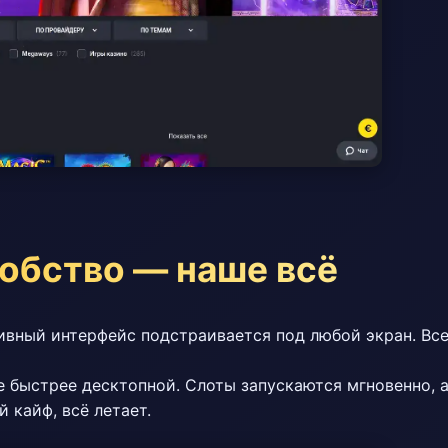
обство — наше всё
вный интерфейс подстраивается под любой экран. Все к
е быстрее десктопной. Слоты запускаются мгновенно, 
 кайф, всё летает.