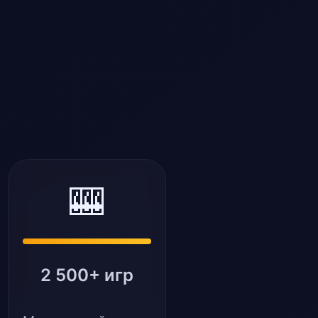
🎰
2 500+ игр