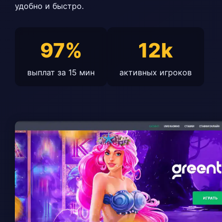
удобно и быстро.
97%
12k
выплат за 15 мин
активных игроков