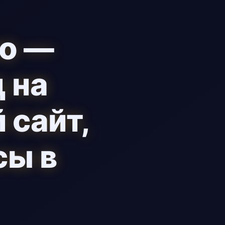
но —
 на
 сайт,
сы в