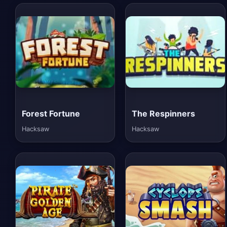
Forest Fortune
The Respinners
Hacksaw
Hacksaw