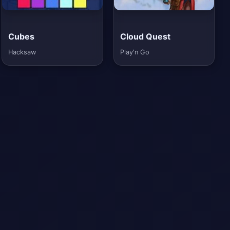
Cubes
Cloud Quest
Hacksaw
Play'n Go