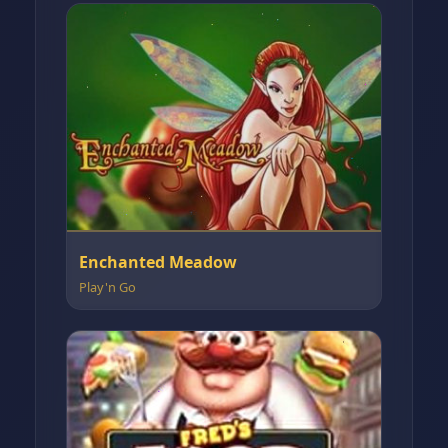
Enchanted Meadow
Play'n Go