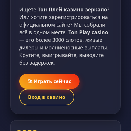
Ищете
Тон Плей казино зеркало
?
Или хотите зарегистрироваться на
официальном сайте? Мы собрали
всё в одном месте.
Ton Play casino
— это более 3000 слотов, живые
дилеры и молниеносные выплаты.
Крутите, выигрывайте, выводите
без задержек.
🚀 Играть сейчас
Вход в казино