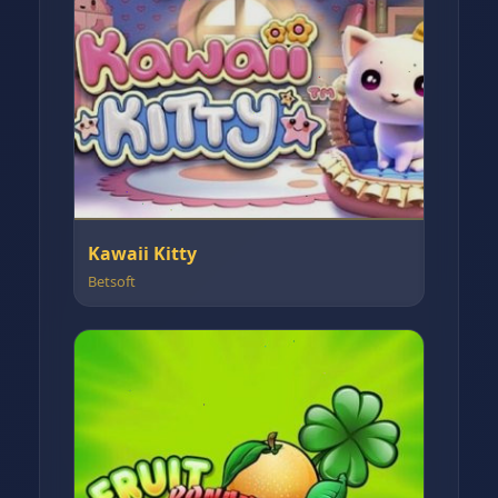
Kawaii Kitty
Betsoft