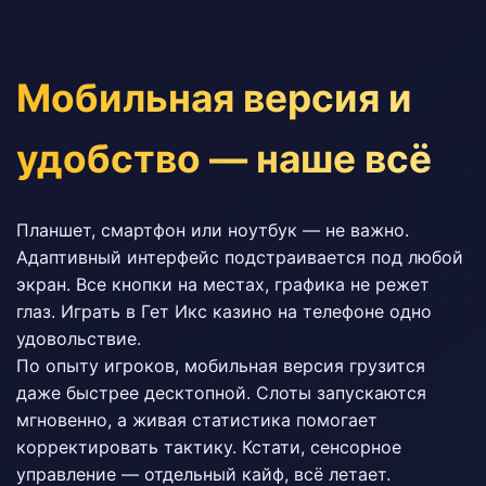
Мобильная версия и
удобство — наше всё
Планшет, смартфон или ноутбук — не важно.
Адаптивный интерфейс подстраивается под любой
экран. Все кнопки на местах, графика не режет
глаз. Играть в Гет Икс казино на телефоне одно
удовольствие.
По опыту игроков, мобильная версия грузится
даже быстрее десктопной. Слоты запускаются
мгновенно, а живая статистика помогает
корректировать тактику. Кстати, сенсорное
управление — отдельный кайф, всё летает.