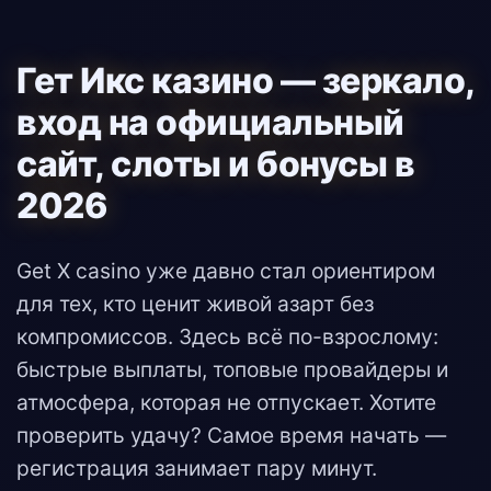
Гет Икс казино — зеркало,
вход на официальный
сайт, слоты и бонусы в
2026
Get X casino уже давно стал ориентиром
для тех, кто ценит живой азарт без
компромиссов. Здесь всё по-взрослому:
быстрые выплаты, топовые провайдеры и
атмосфера, которая не отпускает. Хотите
проверить удачу? Самое время начать —
регистрация занимает пару минут.