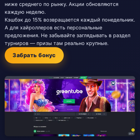
ниже среднего по рынку. Акции обновляются
каждую неделю.
Кэшбэк до 15% возвращается каждый понедельник.
А для хайроллеров есть персональные
предложения. Не забывайте заглядывать в раздел
турниров — призы там реально крупные.
Забрать бонус