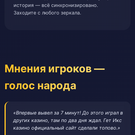
история — всё синхронизировано.
Заходите с любого зеркала.
Мнения игроков —
голос народа
«Впервые вывел за 7 минут! До этого играл в
других казино, там по два дня ждал. Гет Икс
казино официальный сайт сделали топово.»