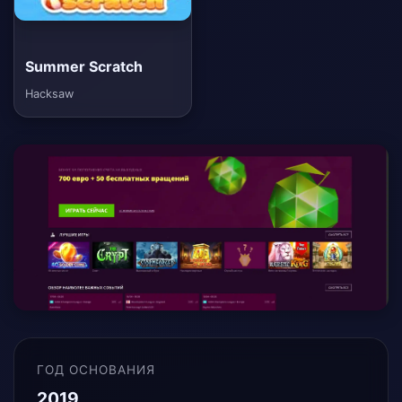
Summer Scratch
Hacksaw
ГОД ОСНОВАНИЯ
2019