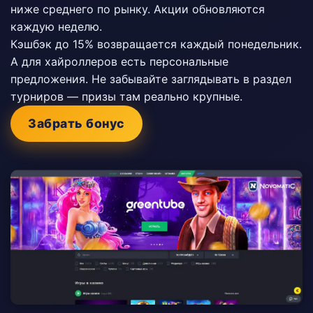
ниже среднего по рынку. Акции обновляются
каждую неделю.
Кэшбэк до 15% возвращается каждый понедельник.
А для хайроллеров есть персональные
предложения. Не забывайте заглядывать в раздел
турниров — призы там реально крупные.
Забрать бонус