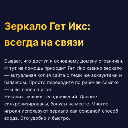
Зеркало Гет Икс:
всегда на связи
Бывает, что доступ к основному домену ограничен.
И тут на помощь приходит Гет Икс казино зеркало
— актуальная копия сайта с теми же аккаунтами и
балансом. Просто переходите по рабочей ссылке
— и вы снова в игре.
Никаких лишних телодвижений. Данные
синхронизированы, бонусы на месте. Многие
игроки используют зеркало как основной способ
входа. Это удобно и быстро.