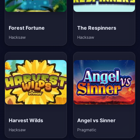
Forest Fortune
The Respinners
Hacksaw
Hacksaw
Harvest Wilds
Angel vs Sinner
Hacksaw
Pragmatic