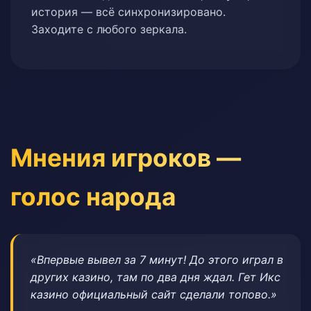
история — всё синхронизировано.
Заходите с любого зеркала.
Мнения игроков —
голос народа
«Впервые вывел за 7 минут! До этого играл в
других казино, там по два дня ждал. Гет Икс
казино официальный сайт сделали топово.»