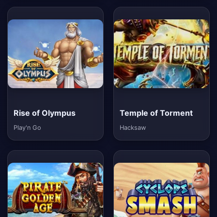
Rise of Olympus
Temple of Torment
Play'n Go
Hacksaw