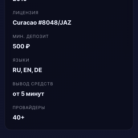
ЛИЦЕНЗИЯ
Curacao #8048/JAZ
МИН. ДЕПОЗИТ
500 ₽
ЯЗЫКИ
RU, EN, DE
ВЫВОД СРЕДСТВ
от 5 минут
ПРОВАЙДЕРЫ
40+