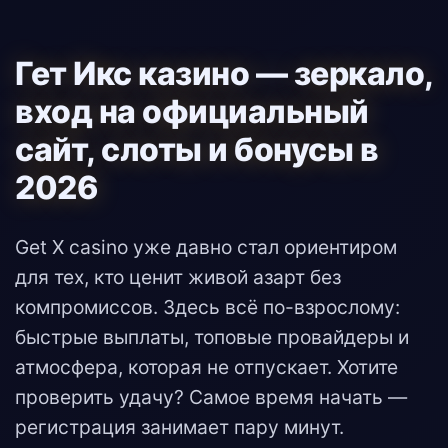
Гет Икс казино — зеркало,
вход на официальный
сайт, слоты и бонусы в
2026
Get X casino уже давно стал ориентиром
для тех, кто ценит живой азарт без
компромиссов. Здесь всё по-взрослому:
быстрые выплаты, топовые провайдеры и
атмосфера, которая не отпускает. Хотите
проверить удачу? Самое время начать —
регистрация занимает пару минут.