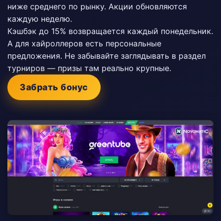
ниже среднего по рынку. Акции обновляются
каждую неделю.
Кэшбэк до 15% возвращается каждый понедельник.
А для хайроллеров есть персональные
предложения. Не забывайте заглядывать в раздел
турниров — призы там реально крупные.
Забрать бонус