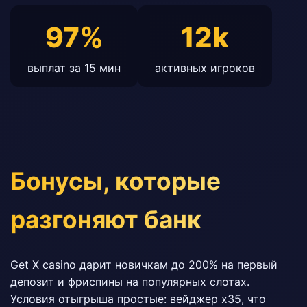
97%
12k
выплат за 15 мин
активных игроков
Бонусы, которые
разгоняют банк
Get X casino дарит новичкам до 200% на первый
депозит и фриспины на популярных слотах.
Условия отыгрыша простые: вейджер х35, что