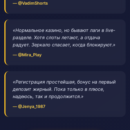
— @VadimShorts
«Нормальное казино, но бывают лаги в live-
разделе. Хотя слоты летают, а отдача
радует. Зеркало спасает, когда блокируют.»
— @Mira_Play
«Регистрация простейшая, бонус на первый
депозит жирный. Пока только в плюсе,
надеюсь, так и продолжится.»
— @Jenya_1987