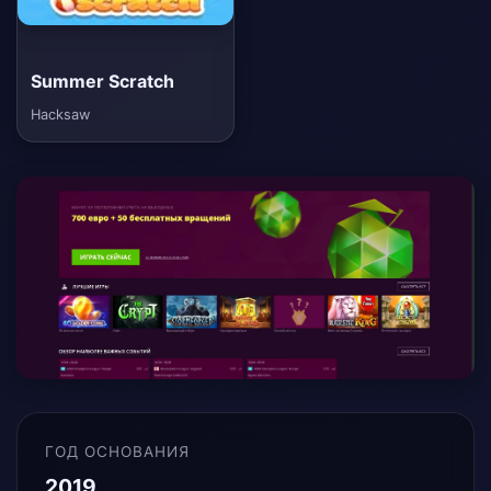
Summer Scratch
Hacksaw
ГОД ОСНОВАНИЯ
2019