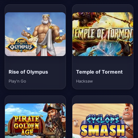
Rise of Olympus
Temple of Torment
Play'n Go
Hacksaw