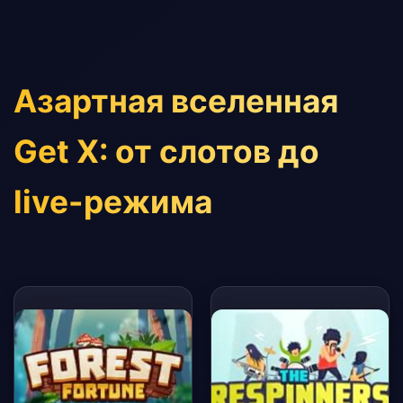
Азартная вселенная
Get X: от слотов до
live-режима