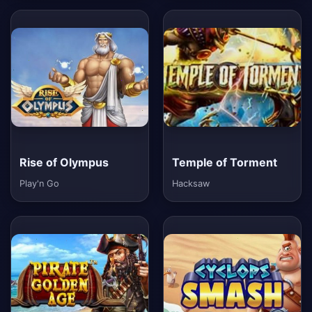
Rise of Olympus
Temple of Torment
Play'n Go
Hacksaw