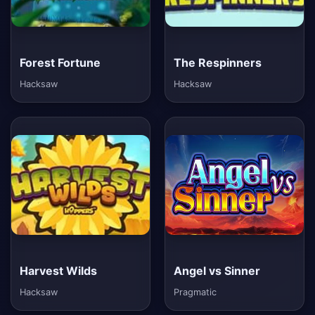
Forest Fortune
The Respinners
Hacksaw
Hacksaw
Harvest Wilds
Angel vs Sinner
Hacksaw
Pragmatic