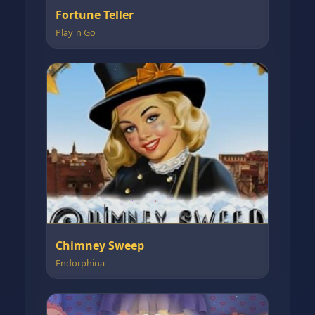
Fortune Teller
Play'n Go
Chimney Sweep
Endorphina