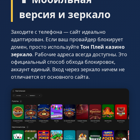
версия и зеркало
Заходите с телефона — сайт идеально
адаптирован. Если ваш провайдер блокирует
домен, просто используйте
Тон Плей казино
зеркало
. Рабочие адреса всегда доступны. Это
официальный способ обхода блокировок,
аккаунт единый. Вход через зеркало ничем не
отличается от основного сайта.