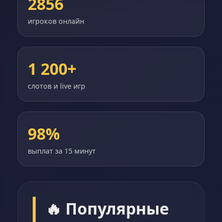
2856
игроков онлайн
1 200+
слотов и live игр
98%
выплат за 15 минут
🔥 Популярные