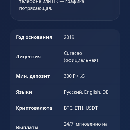
телефоне или ПК — графика
потрясающая.
Год основания
2019
Curacao
Лицензия
(официальная)
Мин. депозит
300 ₽ / $5
Языки
Русский, English, DE
Криптовалюта
BTC, ETH, USDT
24/7, мгновенно на
Выплаты