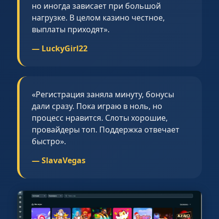
но иногда зависает при большой
нагрузке. В целом казино честное,
выплаты приходят».
— LuckyGirl22
«Регистрация заняла минуту, бонусы
дали сразу. Пока играю в ноль, но
процесс нравится. Слоты хорошие,
провайдеры топ. Поддержка отвечает
быстро».
— SlavaVegas