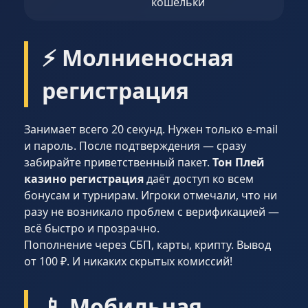
кошельки
⚡️ Молниеносная
регистрация
Занимает всего 20 секунд. Нужен только e-mail
и пароль. После подтверждения — сразу
забирайте приветственный пакет.
Тон Плей
казино регистрация
даёт доступ ко всем
бонусам и турнирам. Игроки отмечали, что ни
разу не возникало проблем с верификацией —
всё быстро и прозрачно.
Пополнение через СБП, карты, крипту. Вывод
от 100 ₽. И никаких скрытых комиссий!
📱 Мобильная