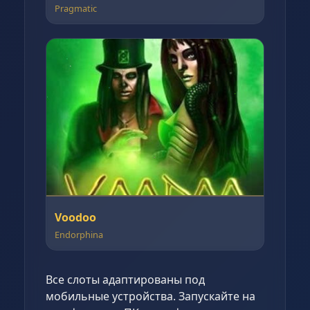
Pragmatic
Voodoo
Endorphina
Все слоты адаптированы под
мобильные устройства. Запускайте на