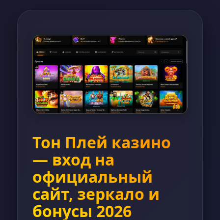
Тон Плей казино
— вход на
официальный
сайт, зеркало и
бонусы 2026