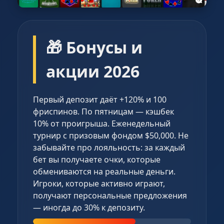
🎁 Бонусы и
акции 2026
Первый депозит даёт +120% и 100
фриспинов. По пятницам — кэшбек
10% от проигрыша. Еженедельный
турнир с призовым фондом $50,000. Не
забывайте про лояльность: за каждый
бет вы получаете очки, которые
обмениваются на реальные деньги.
Игроки, которые активно играют,
получают персональные предложения
— иногда до 30% к депозиту.