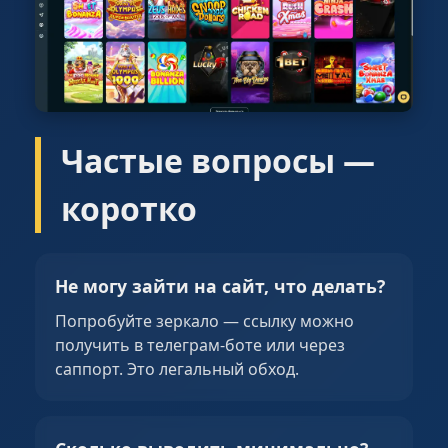
Частые вопросы —
коротко
Не могу зайти на сайт, что делать?
Попробуйте зеркало — ссылку можно
получить в телеграм-боте или через
саппорт. Это легальный обход.