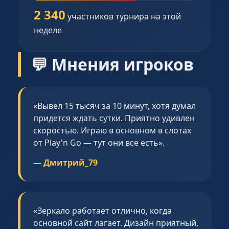
2 340
участников турнира на этой
неделе
💬 Мнения игроков
«Вывел 15 тысяч за 10 минут, хотя думал
придется ждать сутки. Приятно удивлен
скоростью. Играю в основном в слотах
от Play'n Go — тут они все есть».
— Дмитрий_79
«Зеркало работает отлично, когда
основной сайт лагает. Дизайн приятный,