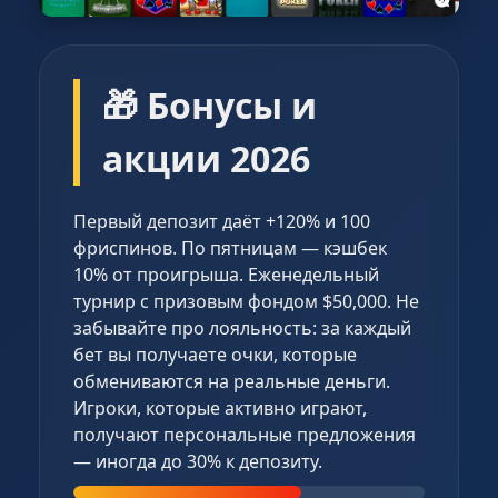
🎁 Бонусы и
акции 2026
Первый депозит даёт +120% и 100
фриспинов. По пятницам — кэшбек
10% от проигрыша. Еженедельный
турнир с призовым фондом $50,000. Не
забывайте про лояльность: за каждый
бет вы получаете очки, которые
обмениваются на реальные деньги.
Игроки, которые активно играют,
получают персональные предложения
— иногда до 30% к депозиту.