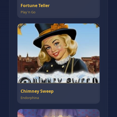
Fortune Teller
Play'n Go
Chimney Sweep
Endorphina