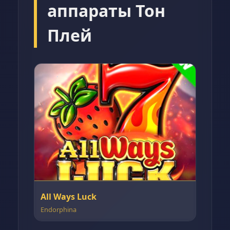
аппараты Тон
Плей
All Ways Luck
Endorphina