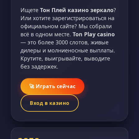
Ищете
Тон Плей казино зеркало
?
Или хотите зарегистрироваться на
официальном сайте? Мы собрали
всё в одном месте.
Ton Play casino
— это более 3000 слотов, живые
дилеры и молниеносные выплаты.
Крутите, выигрывайте, выводите
без задержек.
🚀 Играть сейчас
Вход в казино