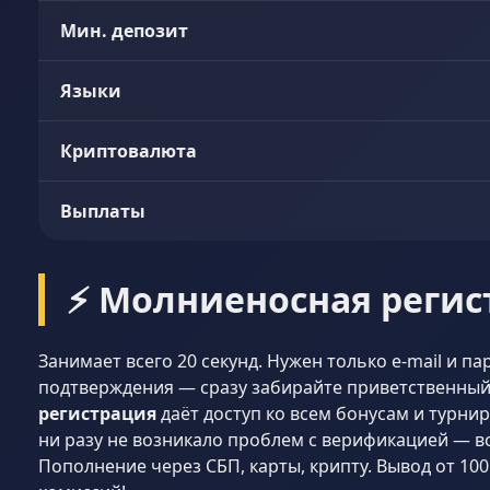
Мин. депозит
Языки
Криптовалюта
Выплаты
⚡️ Молниеносная реги
Занимает всего 20 секунд. Нужен только e-mail и па
подтверждения — сразу забирайте приветственный
регистрация
даёт доступ ко всем бонусам и турнир
ни разу не возникало проблем с верификацией — в
Пополнение через СБП, карты, крипту. Вывод от 100