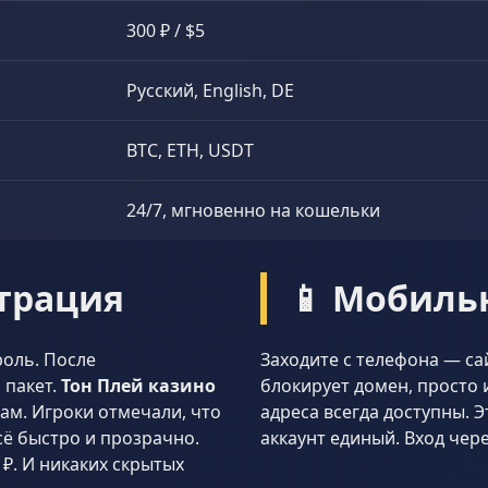
300 ₽ / $5
Русский, English, DE
BTC, ETH, USDT
24/7, мгновенно на кошельки
страция
📱 Мобиль
роль. После
Заходите с телефона — са
 пакет.
Тон Плей казино
блокирует домен, просто
ам. Игроки отмечали, что
адреса всегда доступны. 
сё быстро и прозрачно.
аккаунт единый. Вход чер
 ₽. И никаких скрытых