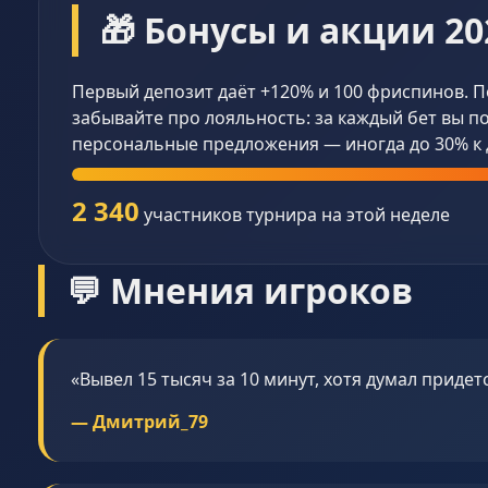
🎁 Бонусы и акции 20
Первый депозит даёт +120% и 100 фриспинов. 
забывайте про лояльность: за каждый бет вы п
персональные предложения — иногда до 30% к 
2 340
участников турнира на этой неделе
💬 Мнения игроков
«Вывел 15 тысяч за 10 минут, хотя думал придет
— Дмитрий_79