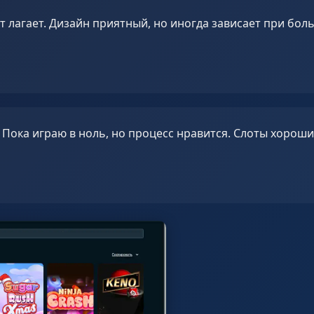
т лагает. Дизайн приятный, но иногда зависает при бол
. Пока играю в ноль, но процесс нравится. Слоты хорош