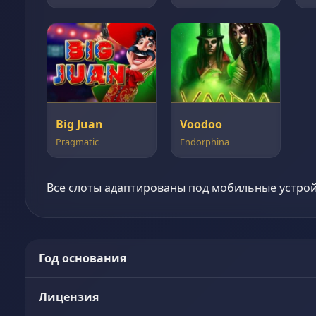
Big Juan
Voodoo
Pragmatic
Endorphina
Все слоты адаптированы под мобильные устрой
Год основания
Лицензия