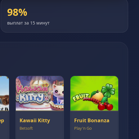
98%
выплат за 15 минут
ep
Kawaii Kitty
Fruit Bonanza
Betsoft
Play'n Go