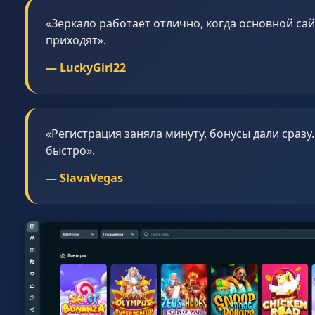
«Зеркало работает отлично, когда основной сай
приходят».
— LuckyGirl22
«Регистрация заняла минуту, бонусы дали сразу
быстро».
— SlavaVegas