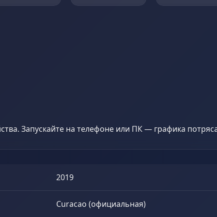
ства. Запускайте на телефоне или ПК — графика потря
2019
Curacao (официальная)