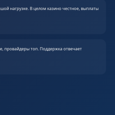
ьшой нагрузке. В целом казино честное, выплаты
ие, провайдеры топ. Поддержка отвечает