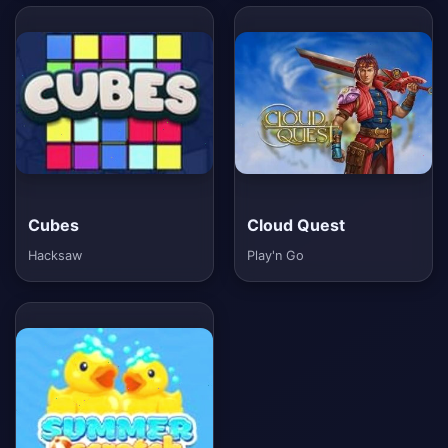
Cubes
Cloud Quest
Hacksaw
Play'n Go