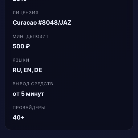
ЛИЦЕНЗИЯ
Curacao #8048/JAZ
МИН. ДЕПОЗИТ
500 ₽
ЯЗЫКИ
RU, EN, DE
ВЫВОД СРЕДСТВ
от 5 минут
ПРОВАЙДЕРЫ
40+