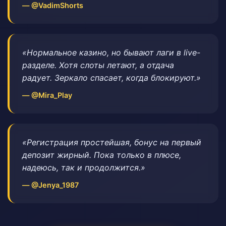
— @VadimShorts
«Нормальное казино, но бывают лаги в live-
разделе. Хотя слоты летают, а отдача
радует. Зеркало спасает, когда блокируют.»
— @Mira_Play
«Регистрация простейшая, бонус на первый
депозит жирный. Пока только в плюсе,
надеюсь, так и продолжится.»
— @Jenya_1987