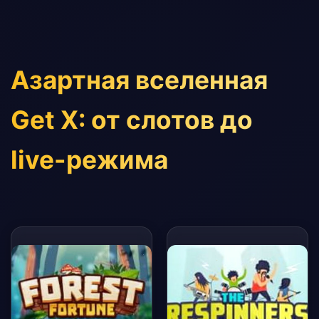
Азартная вселенная
Get X: от слотов до
live-режима