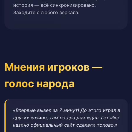
история — всё синхронизировано.
Заходите с любого зеркала.
Мнения игроков —
голос народа
«Впервые вывел за 7 минут! До этого играл в
других казино, там по два дня ждал. Гет Икс
казино официальный сайт сделали топово.»