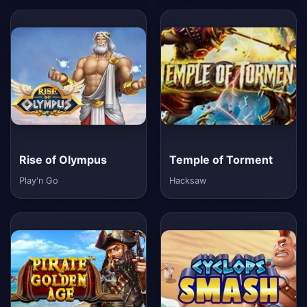
Rise of Olympus
Temple of Torment
Play'n Go
Hacksaw