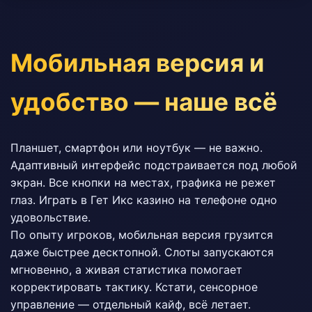
Мобильная версия и
удобство — наше всё
Планшет, смартфон или ноутбук — не важно.
Адаптивный интерфейс подстраивается под любой
экран. Все кнопки на местах, графика не режет
глаз. Играть в Гет Икс казино на телефоне одно
удовольствие.
По опыту игроков, мобильная версия грузится
даже быстрее десктопной. Слоты запускаются
мгновенно, а живая статистика помогает
корректировать тактику. Кстати, сенсорное
управление — отдельный кайф, всё летает.