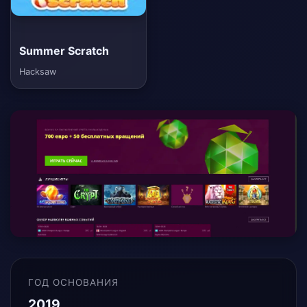
Summer Scratch
Hacksaw
ГОД ОСНОВАНИЯ
2019