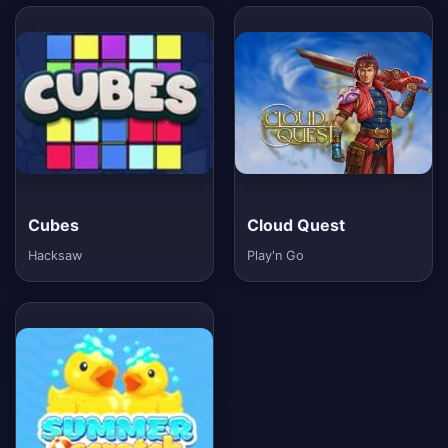
Cubes
Cloud Quest
Hacksaw
Play'n Go