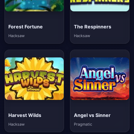
Forest Fortune
The Respinners
Hacksaw
Hacksaw
Harvest Wilds
Angel vs Sinner
Hacksaw
Pragmatic