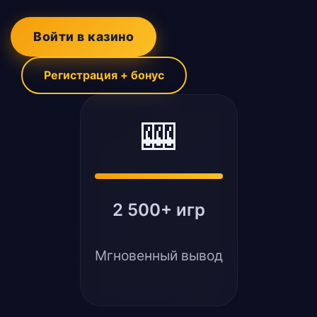
Войти в казино
Регистрация + бонус
🎰
2 500+ игр
Мгновенный вывод