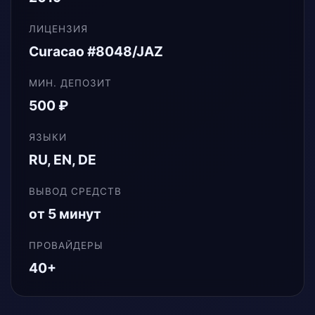
ЛИЦЕНЗИЯ
Curacao #8048/JAZ
МИН. ДЕПОЗИТ
500 ₽
ЯЗЫКИ
RU, EN, DE
ВЫВОД СРЕДСТВ
от 5 минут
ПРОВАЙДЕРЫ
40+