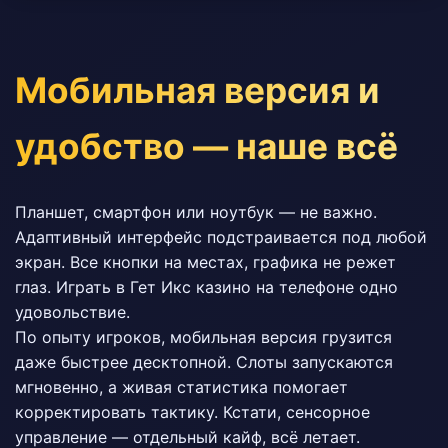
Мобильная версия и
удобство — наше всё
Планшет, смартфон или ноутбук — не важно.
Адаптивный интерфейс подстраивается под любой
экран. Все кнопки на местах, графика не режет
глаз. Играть в Гет Икс казино на телефоне одно
удовольствие.
По опыту игроков, мобильная версия грузится
даже быстрее десктопной. Слоты запускаются
мгновенно, а живая статистика помогает
корректировать тактику. Кстати, сенсорное
управление — отдельный кайф, всё летает.