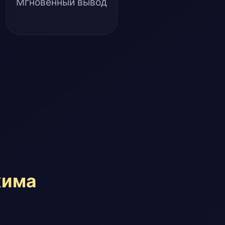
Мгновенный вывод
жима