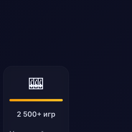
🎰
2 500+ игр