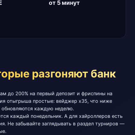
E
от 5 минут
торые разгоняют банк
кам до 200% на первый депозит и фриспины на
вия отыгрыша простые: вейджер х35, что ниже
и обновляются каждую неделю.
тся каждый понедельник. А для хайроллеров есть
я. Не забывайте заглядывать в раздел турниров —
ые.