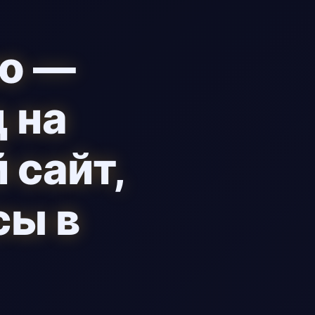
но —
 на
 сайт,
сы в