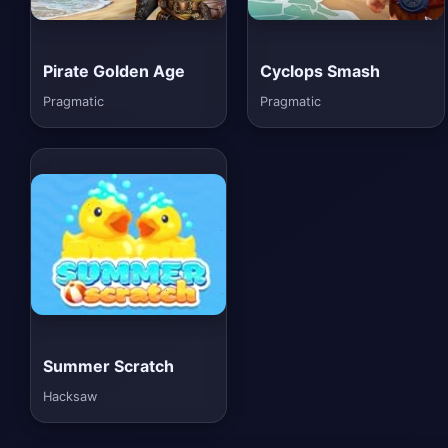
Pirate Golden Age
Cyclops Smash
Pragmatic
Pragmatic
Summer Scratch
Hacksaw