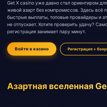
Get X casino уже давно стал ориентиром для
живой азарт без компромиссов. Здесь всё 
быстрые выплаты, топовые провайдеры и а
не отпускает. Хотите проверить удачу? Сам
регистрация занимает пару минут.
Войти в казино
Регистрация + бону
Азартная вселенная Get