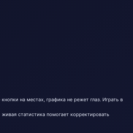
нопки на местах, графика не режет глаз. Играть в
а живая статистика помогает корректировать