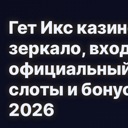
Гет Икс кази
зеркало, вход
официальный
слоты и бону
2026