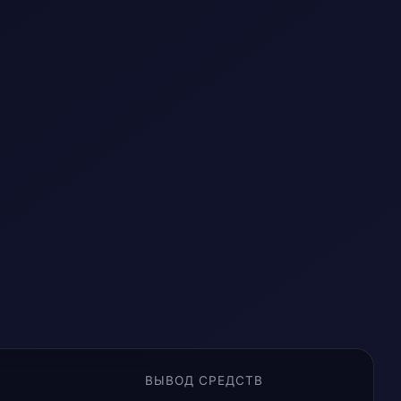
ВЫВОД СРЕДСТВ