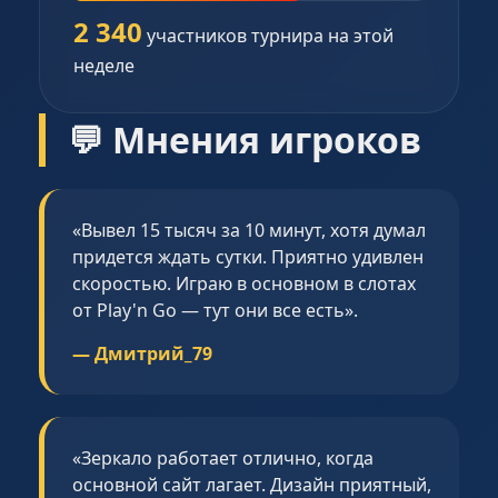
2 340
участников турнира на этой
неделе
💬 Мнения игроков
«Вывел 15 тысяч за 10 минут, хотя думал
придется ждать сутки. Приятно удивлен
скоростью. Играю в основном в слотах
от Play'n Go — тут они все есть».
— Дмитрий_79
«Зеркало работает отлично, когда
основной сайт лагает. Дизайн приятный,