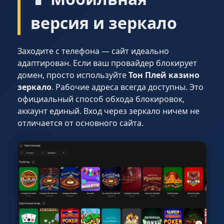
версия и зеркало
Заходите с телефона — сайт идеально
адаптирован. Если ваш провайдер блокирует
домен, просто используйте
Тон Плей казино
зеркало
. Рабочие адреса всегда доступны. Это
официальный способ обхода блокировок,
аккаунт единый. Вход через зеркало ничем не
отличается от основного сайта.