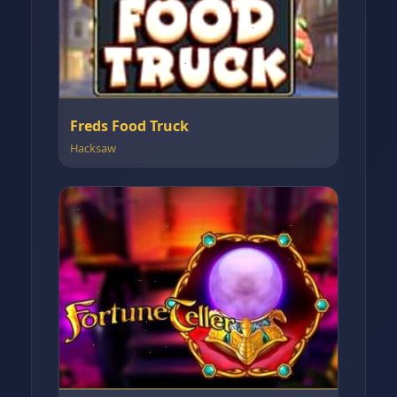
Freds Food Truck
Hacksaw