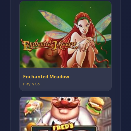
Enchanted Meadow
Play'n Go