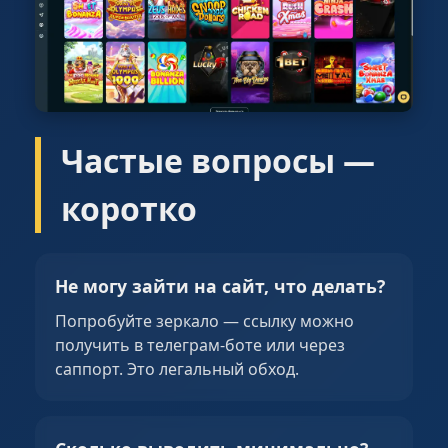
Частые вопросы —
коротко
Не могу зайти на сайт, что делать?
Попробуйте зеркало — ссылку можно
получить в телеграм-боте или через
саппорт. Это легальный обход.