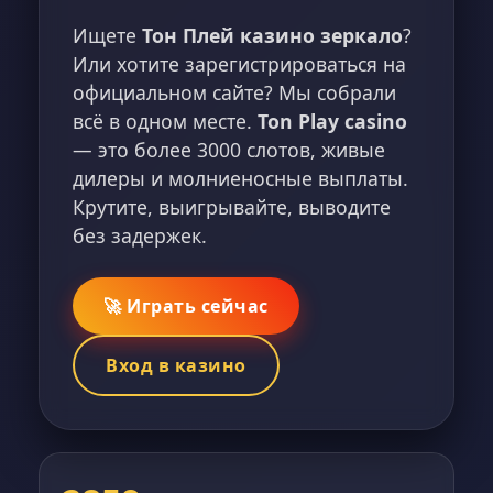
Ищете
Тон Плей казино зеркало
?
Или хотите зарегистрироваться на
официальном сайте? Мы собрали
всё в одном месте.
Ton Play casino
— это более 3000 слотов, живые
дилеры и молниеносные выплаты.
Крутите, выигрывайте, выводите
без задержек.
🚀 Играть сейчас
Вход в казино