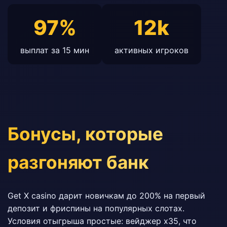
97%
12k
выплат за 15 мин
активных игроков
Бонусы, которые
разгоняют банк
Get X casino дарит новичкам до 200% на первый
депозит и фриспины на популярных слотах.
Условия отыгрыша простые: вейджер х35, что