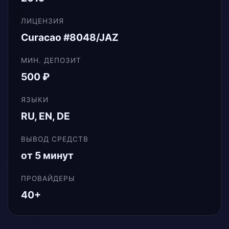
ЛИЦЕНЗИЯ
Curacao #8048/JAZ
МИН. ДЕПОЗИТ
500 ₽
ЯЗЫКИ
RU, EN, DE
ВЫВОД СРЕДСТВ
от 5 минут
ПРОВАЙДЕРЫ
40+