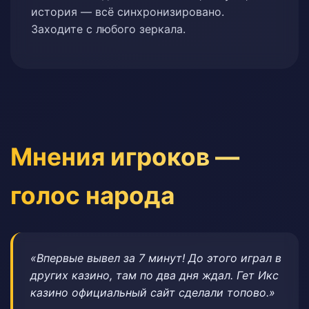
история — всё синхронизировано.
Заходите с любого зеркала.
Мнения игроков —
голос народа
«Впервые вывел за 7 минут! До этого играл в
других казино, там по два дня ждал. Гет Икс
казино официальный сайт сделали топово.»