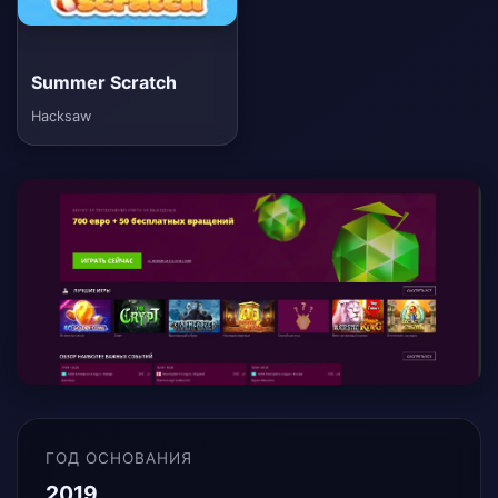
Summer Scratch
Hacksaw
ГОД ОСНОВАНИЯ
2019