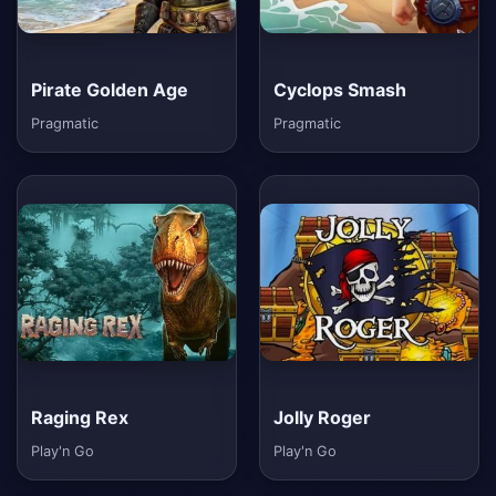
Pirate Golden Age
Cyclops Smash
Pragmatic
Pragmatic
Raging Rex
Jolly Roger
Play'n Go
Play'n Go