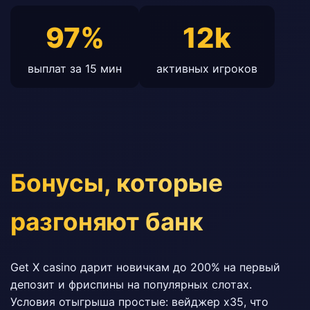
97%
12k
выплат за 15 мин
активных игроков
Бонусы, которые
разгоняют банк
Get X casino дарит новичкам до 200% на первый
депозит и фриспины на популярных слотах.
Условия отыгрыша простые: вейджер х35, что