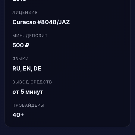
ЛИЦЕНЗИЯ
Curacao #8048/JAZ
МИН. ДЕПОЗИТ
500 ₽
ЯЗЫКИ
RU, EN, DE
ВЫВОД СРЕДСТВ
от 5 минут
ПРОВАЙДЕРЫ
40+