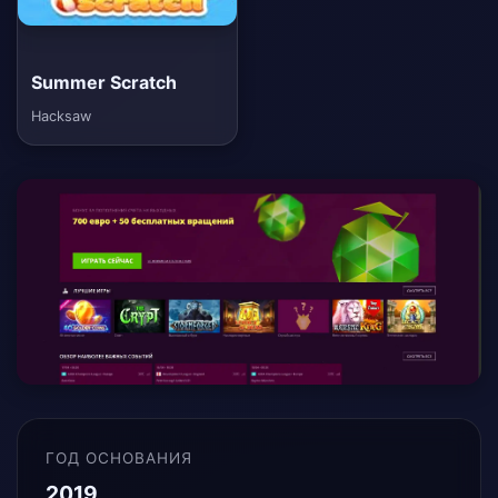
Summer Scratch
Hacksaw
ГОД ОСНОВАНИЯ
2019