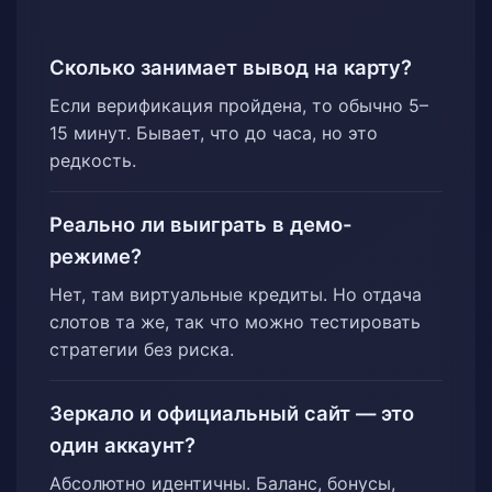
Сколько занимает вывод на карту?
Если верификация пройдена, то обычно 5–
15 минут. Бывает, что до часа, но это
редкость.
Реально ли выиграть в демо-
режиме?
Нет, там виртуальные кредиты. Но отдача
слотов та же, так что можно тестировать
стратегии без риска.
Зеркало и официальный сайт — это
один аккаунт?
Абсолютно идентичны. Баланс, бонусы,