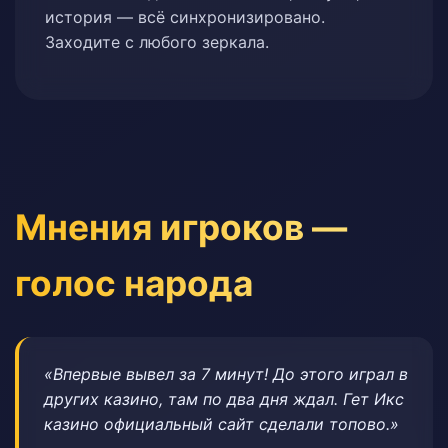
история — всё синхронизировано.
Заходите с любого зеркала.
Мнения игроков —
голос народа
«Впервые вывел за 7 минут! До этого играл в
других казино, там по два дня ждал. Гет Икс
казино официальный сайт сделали топово.»