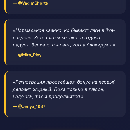
— @VadimShorts
«Нормальное казино, но бывают лаги в live-
разделе. Хотя слоты летают, а отдача
радует. Зеркало спасает, когда блокируют.»
— @Mira_Play
«Регистрация простейшая, бонус на первый
депозит жирный. Пока только в плюсе,
надеюсь, так и продолжится.»
— @Jenya_1987