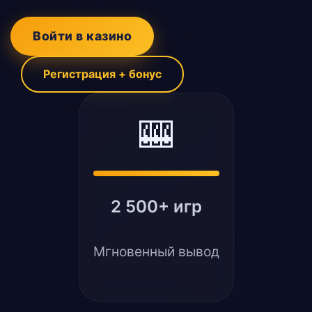
Войти в казино
Регистрация + бонус
🎰
2 500+ игр
Мгновенный вывод