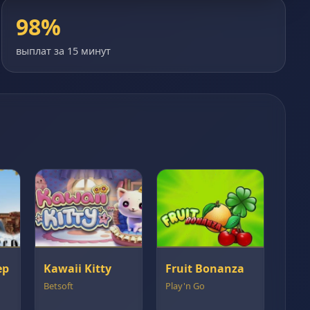
98%
выплат за 15 минут
ep
Kawaii Kitty
Fruit Bonanza
Betsoft
Play'n Go