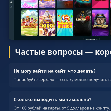
Частые вопросы — кор
Не могу зайти на сайт, что делать?
Попробуйте зеркало — ссылку можно получить в 
Сколько выводить минимально?
От 100 рублей на карты, от 5 долларов на крипту