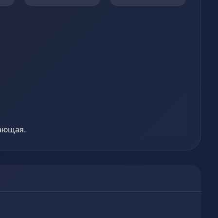
сающая.