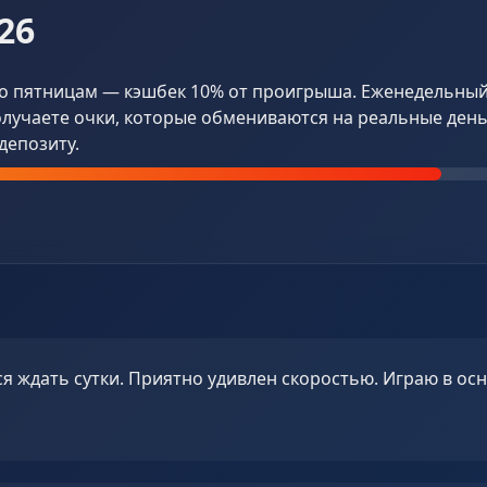
26
По пятницам — кэшбек 10% от проигрыша. Еженедельный
олучаете очки, которые обмениваются на реальные день
депозиту.
ся ждать сутки. Приятно удивлен скоростью. Играю в осно