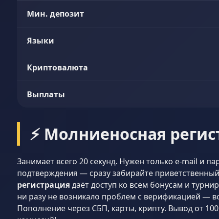
Мин. депозит
Языки
Криптовалюта
Выплаты
⚡️ Молниеносная реги
Занимает всего 20 секунд. Нужен только e-mail и па
подтверждения — сразу забирайте приветственный
регистрация
даёт доступ ко всем бонусам и турнир
ни разу не возникало проблем с верификацией — в
Пополнение через СБП, карты, крипту. Вывод от 100