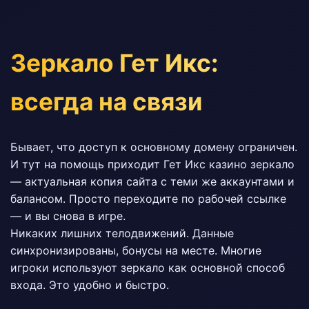
Зеркало Гет Икс:
всегда на связи
Бывает, что доступ к основному домену ограничен.
И тут на помощь приходит Гет Икс казино зеркало
— актуальная копия сайта с теми же аккаунтами и
балансом. Просто переходите по рабочей ссылке
— и вы снова в игре.
Никаких лишних телодвижений. Данные
синхронизированы, бонусы на месте. Многие
игроки используют зеркало как основной способ
входа. Это удобно и быстро.