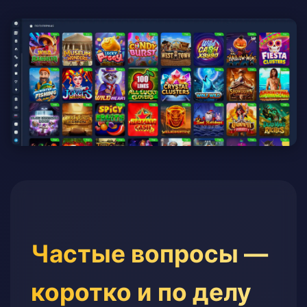
Частые вопросы —
коротко и по делу