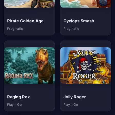
Pirate Golden Age
Cyclops Smash
Pragmatic
Pragmatic
Raging Rex
Jolly Roger
Play'n Go
Play'n Go