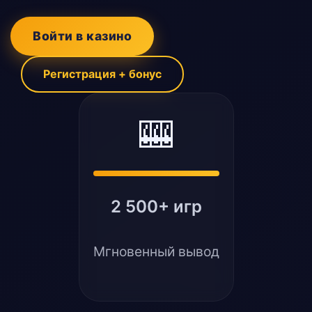
Войти в казино
Регистрация + бонус
🎰
2 500+ игр
Мгновенный вывод