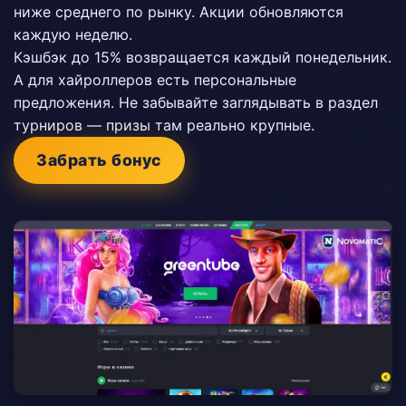
ниже среднего по рынку. Акции обновляются
каждую неделю.
Кэшбэк до 15% возвращается каждый понедельник.
А для хайроллеров есть персональные
предложения. Не забывайте заглядывать в раздел
турниров — призы там реально крупные.
Забрать бонус