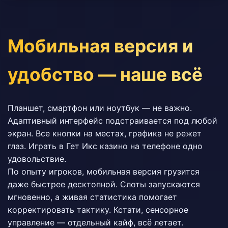
Мобильная версия и
удобство — наше всё
Планшет, смартфон или ноутбук — не важно.
Адаптивный интерфейс подстраивается под любой
экран. Все кнопки на местах, графика не режет
глаз. Играть в Гет Икс казино на телефоне одно
удовольствие.
По опыту игроков, мобильная версия грузится
даже быстрее десктопной. Слоты запускаются
мгновенно, а живая статистика помогает
корректировать тактику. Кстати, сенсорное
управление — отдельный кайф, всё летает.