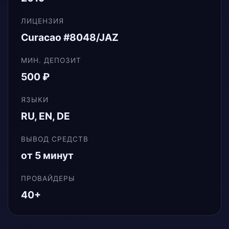
ЛИЦЕНЗИЯ
Curacao #8048/JAZ
МИН. ДЕПОЗИТ
500 ₽
ЯЗЫКИ
RU, EN, DE
ВЫВОД СРЕДСТВ
от 5 минут
ПРОВАЙДЕРЫ
40+