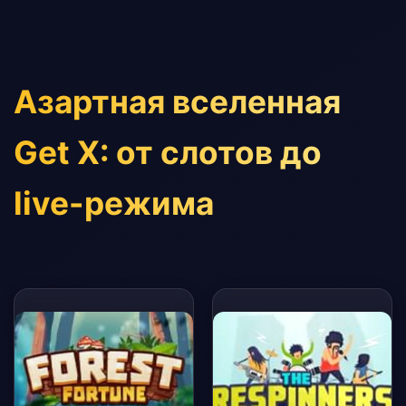
Азартная вселенная
Get X: от слотов до
live-режима