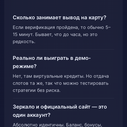
Сколько занимает вывод на карту?
Если верификация пройдена, то обычно 5–
15 минут. Бывает, что до часа, но это
редкость.
Реально ли выиграть в демо-
режиме?
Нет, там виртуальные кредиты. Но отдача
слотов та же, так что можно тестировать
стратегии без риска.
Зеркало и официальный сайт — это
один аккаунт?
Абсолютно идентичны. Баланс, бонусы,