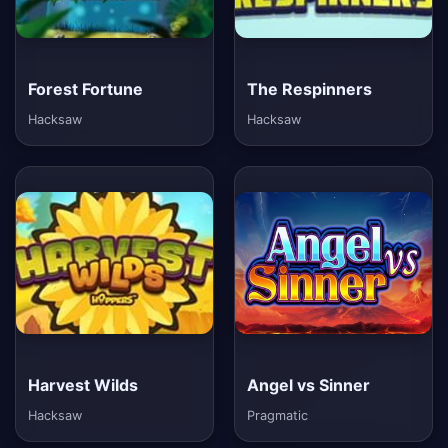
Forest Fortune
The Respinners
Hacksaw
Hacksaw
Harvest Wilds
Angel vs Sinner
Hacksaw
Pragmatic