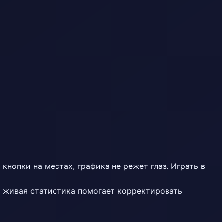
нопки на местах, графика не режет глаз. Играть в
а живая статистика помогает корректировать