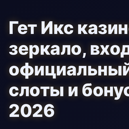
Гет Икс кази
зеркало, вход
официальный
слоты и бону
2026