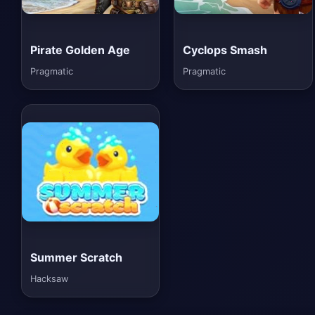
Pirate Golden Age
Cyclops Smash
Pragmatic
Pragmatic
Summer Scratch
Hacksaw