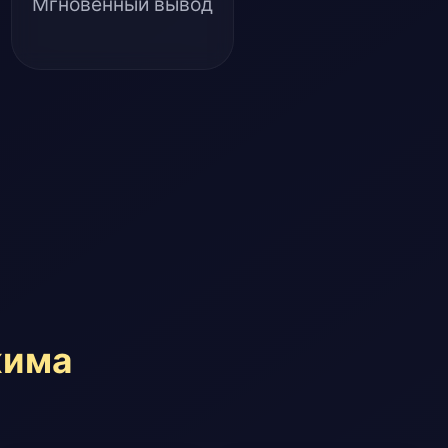
Мгновенный вывод
жима