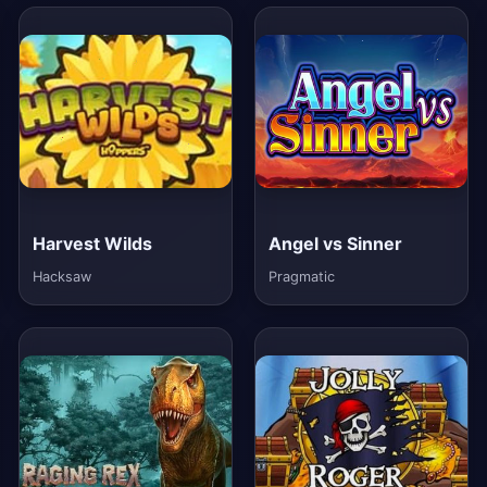
Harvest Wilds
Angel vs Sinner
Hacksaw
Pragmatic