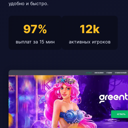
удобно и быстро.
97%
12k
выплат за 15 мин
активных игроков