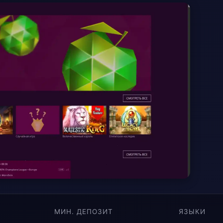
МИН. ДЕПОЗИТ
ЯЗЫКИ