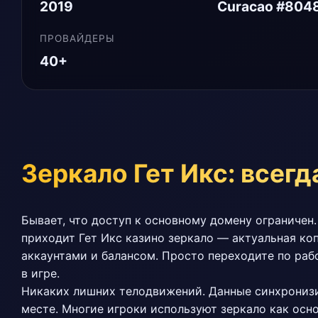
2019
Curacao #804
ПРОВАЙДЕРЫ
40+
Зеркало Гет Икс: всегд
Бывает, что доступ к основному домену ограничен.
приходит Гет Икс казино зеркало — актуальная ко
аккаунтами и балансом. Просто переходите по раб
в игре.
Никаких лишних телодвижений. Данные синхронизи
месте. Многие игроки используют зеркало как осн