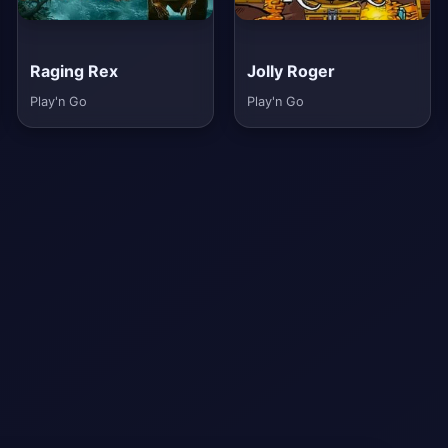
Raging Rex
Jolly Roger
Play'n Go
Play'n Go