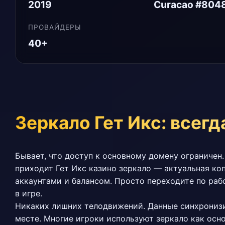
2019
Curacao #804
ПРОВАЙДЕРЫ
40+
Зеркало Гет Икс: всегд
Бывает, что доступ к основному домену ограничен.
приходит Гет Икс казино зеркало — актуальная ко
аккаунтами и балансом. Просто переходите по раб
в игре.
Никаких лишних телодвижений. Данные синхронизи
месте. Многие игроки используют зеркало как осн