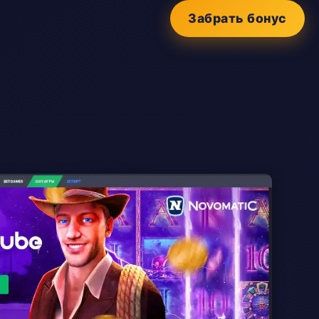
Забрать бонус