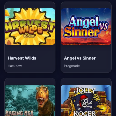
Harvest Wilds
Angel vs Sinner
Hacksaw
Pragmatic