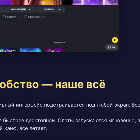
обство — наше всё
вный интерфейс подстраивается под любой экран. Все к
е быстрее десктопной. Слоты запускаются мгновенно, 
 кайф, всё летает.