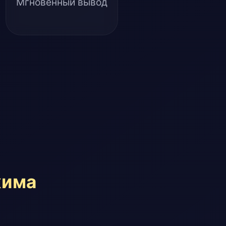
Мгновенный вывод
жима