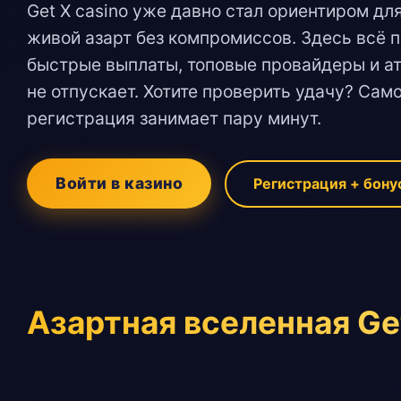
Get X casino уже давно стал ориентиром для
живой азарт без компромиссов. Здесь всё 
быстрые выплаты, топовые провайдеры и а
не отпускает. Хотите проверить удачу? Сам
регистрация занимает пару минут.
Войти в казино
Регистрация + бону
Азартная вселенная Get