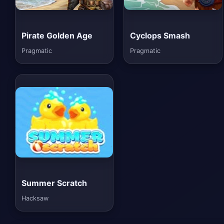
Pirate Golden Age
Cyclops Smash
Pragmatic
Pragmatic
Summer Scratch
Hacksaw