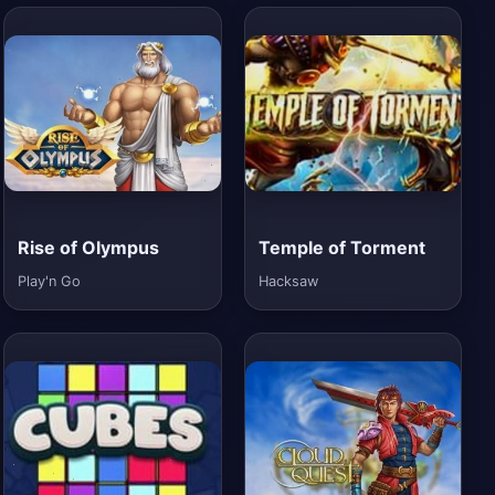
Rise of Olympus
Temple of Torment
Play'n Go
Hacksaw