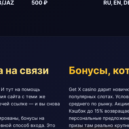
8/JAZ
500 ₽
RU, EN, D
а на связи
Бонусы, ко
 И тут на помощь
Get X casino дарит нович
пия сайта с теми же
популярных слотах. Усло
очей ссылке — и вы снова
среднего по рынку. Акци
Кэшбэк до 15% возвращае
рованы, бонусы на
персональные предложени
овной способ входа. Это
призы там реально крупн