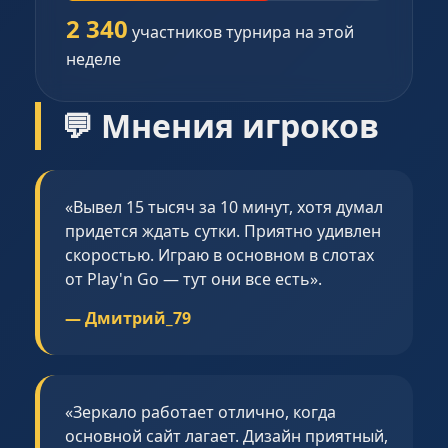
2 340
участников турнира на этой
неделе
💬 Мнения игроков
«Вывел 15 тысяч за 10 минут, хотя думал
придется ждать сутки. Приятно удивлен
скоростью. Играю в основном в слотах
от Play'n Go — тут они все есть».
— Дмитрий_79
«Зеркало работает отлично, когда
основной сайт лагает. Дизайн приятный,