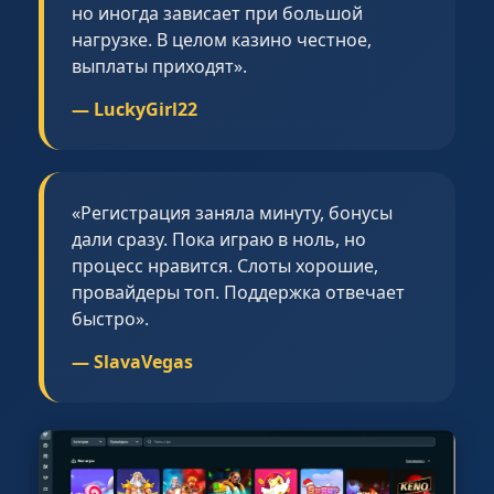
но иногда зависает при большой
нагрузке. В целом казино честное,
выплаты приходят».
— LuckyGirl22
«Регистрация заняла минуту, бонусы
дали сразу. Пока играю в ноль, но
процесс нравится. Слоты хорошие,
провайдеры топ. Поддержка отвечает
быстро».
— SlavaVegas