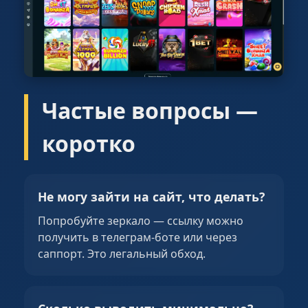
Частые вопросы —
коротко
Не могу зайти на сайт, что делать?
Попробуйте зеркало — ссылку можно
получить в телеграм-боте или через
саппорт. Это легальный обход.