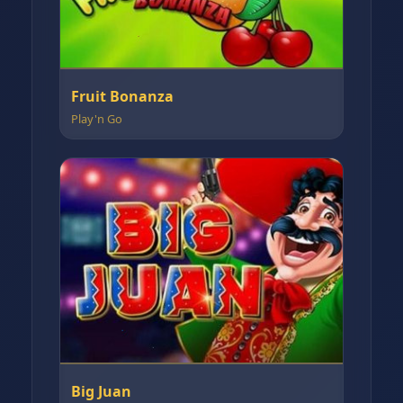
Fruit Bonanza
Play'n Go
Big Juan