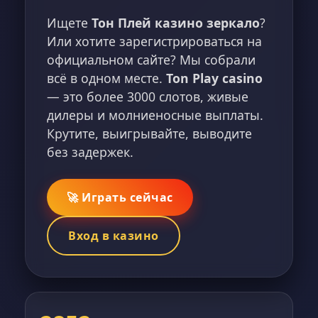
Ищете
Тон Плей казино зеркало
?
Или хотите зарегистрироваться на
официальном сайте? Мы собрали
всё в одном месте.
Ton Play casino
— это более 3000 слотов, живые
дилеры и молниеносные выплаты.
Крутите, выигрывайте, выводите
без задержек.
🚀 Играть сейчас
Вход в казино