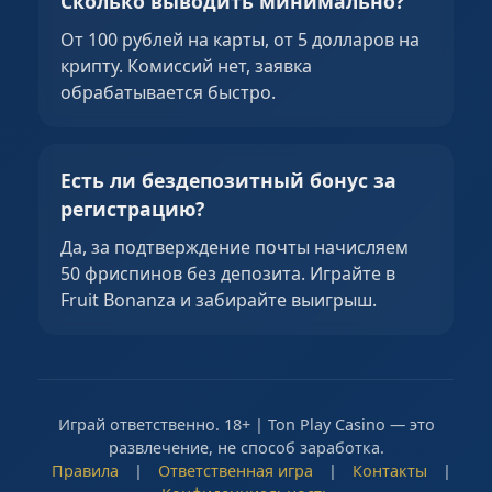
Сколько выводить минимально?
От 100 рублей на карты, от 5 долларов на
крипту. Комиссий нет, заявка
обрабатывается быстро.
Есть ли бездепозитный бонус за
регистрацию?
Да, за подтверждение почты начисляем
50 фриспинов без депозита. Играйте в
Fruit Bonanza и забирайте выигрыш.
Играй ответственно. 18+ | Ton Play Casino — это
развлечение, не способ заработка.
Правила
|
Ответственная игра
|
Контакты
|