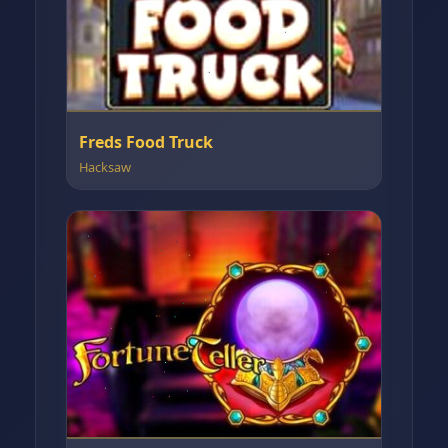
Freds Food Truck
Hacksaw