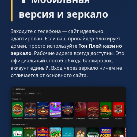
версия и зеркало
Заходите с телефона — сайт идеально
адаптирован. Если ваш провайдер блокирует
домен, просто используйте
Тон Плей казино
зеркало
. Рабочие адреса всегда доступны. Это
официальный способ обхода блокировок,
аккаунт единый. Вход через зеркало ничем не
отличается от основного сайта.