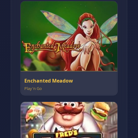
Enchanted Meadow
Play'n Go